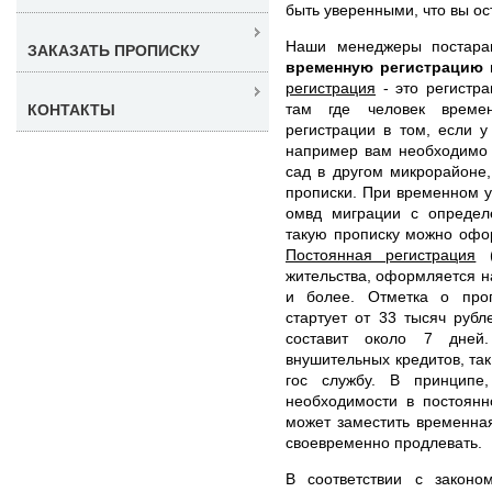
быть уверенными, что вы ос
Наши менеджеры постар
ЗАКАЗАТЬ ПРОПИСКУ
временную регистрацию
регистрация
- это регистра
там где человек времен
КОНТАКТЫ
регистрации в том, если у
например вам необходимо 
сад в другом микрорайоне
прописки. При временном у
омвд миграции с определ
такую прописку можно офор
Постоянная регистрация
(
жительства, оформляется н
и более. Отметка о проп
стартует от 33 тысяч руб
составит около 7 дней.
внушительных кредитов, так
гос службу. В принципе
необходимости в постоянн
может заместить временная
своевременно продлевать.
В соответствии с законо